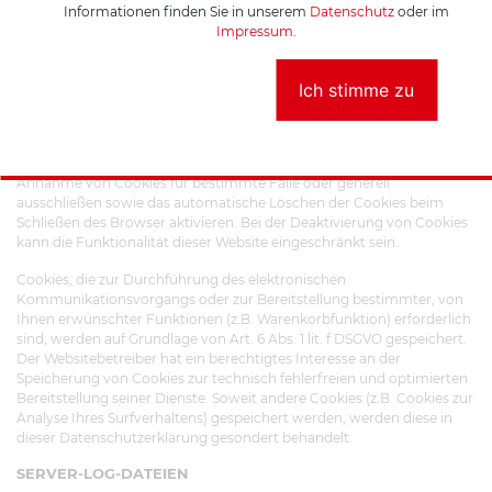
Informationen finden Sie in unserem
Datenschutz
oder im
Die meisten der von uns verwendeten Cookies sind so genannte
Impressum
.
“Session-Cookies”. Sie werden nach Ende Ihres Besuchs automatisch
gelöscht. Andere Cookies bleiben auf Ihrem Endgerät gespeichert bis
Sie diese löschen. Diese Cookies ermöglichen es uns, Ihren Browser
Ich stimme zu
beim nächsten Besuch wiederzuerkennen.
Sie können Ihren Browser so einstellen, dass Sie über das Setzen von
Cookies informiert werden und Cookies nur im Einzelfall erlauben, die
Annahme von Cookies für bestimmte Fälle oder generell
ausschließen sowie das automatische Löschen der Cookies beim
Schließen des Browser aktivieren. Bei der Deaktivierung von Cookies
kann die Funktionalität dieser Website eingeschränkt sein.
Cookies, die zur Durchführung des elektronischen
Kommunikationsvorgangs oder zur Bereitstellung bestimmter, von
Ihnen erwünschter Funktionen (z.B. Warenkorbfunktion) erforderlich
sind, werden auf Grundlage von Art. 6 Abs. 1 lit. f DSGVO gespeichert.
Der Websitebetreiber hat ein berechtigtes Interesse an der
Speicherung von Cookies zur technisch fehlerfreien und optimierten
Bereitstellung seiner Dienste. Soweit andere Cookies (z.B. Cookies zur
Analyse Ihres Surfverhaltens) gespeichert werden, werden diese in
dieser Datenschutzerklärung gesondert behandelt.
SERVER-LOG-DATEIEN