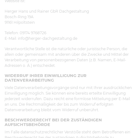
Website ist:
Herger Hans und Rainer GbR Dachgestaltung
Bosch-Ring 19A
91161 Hilpoltstein
Telefon: 09174 9768726
E-Mail: info@herger-dachgestaltung.de
Verantwortliche Stelle ist die natürliche oder juristische Person, die
allein oder gemeinsam mit anderen über die Zwecke und Mittel der
Verarbeitung von personenbezogenen Daten (z.B. Namen, E-Mail-
Adressen o. Ä.) entscheidet.
WIDERRUF IHRER EINWILLIGUNG ZUR
DATENVERARBEITUNG
Viele Datenverarbeitungsvorgänge sind nur mit Ihrer ausdrücklichen
Einwilligung möglich. Sie können eine bereits erteilte Einwilligung
jederzeit widerrufen. Dazu reicht eine formlose Mitteilung per E-Mail
an uns. Die Rechtmäßigkeit der bis zum Widerruf erfolgten
Datenverarbeitung bleibt vom Widerruf unberührt.
BESCHWERDERECHT BEI DER ZUSTÄNDIGEN
AUFSICHTSBEHÖRDE
Im Falle datenschutzrechtlicher Verstöße steht dem Betroffenen ein
Beschwerderecht bei der zuständigen Aufsichtsbehörde zu.