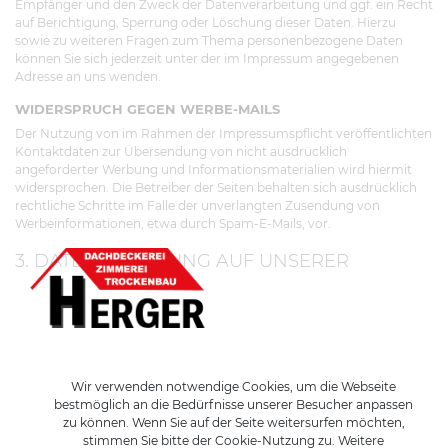
Empfänger und den Zweck der Datenverarbeitung und ggf. ein Recht
auf Berichtigung, Sperrung oder Löschung dieser Daten. Hierzu
sowie zu weiteren Fragen zum Thema personenbezogene Daten
können Sie sich jederzeit unter der im Impressum angegebenen
Adresse an uns wenden.
WIDERSPRUCH GEGEN WERBE-MAILS
Der Nutzung von im Rahmen der Impressumspflicht veröffentlichten
Kontaktdaten zur Übersendung von nicht ausdrücklich
angeforderter Werbung und Informationsmaterialien wird hiermit
widersprochen. Die Betreiber der Seiten behalten sich ausdrücklich
rechtliche Schritte im Falle der unverlangten Zusendung von
Werbeinformationen, etwa durch Spam-E-Mails, vor.
3. DATENERFASSUNG AUF UNSERER
WEBSITE
COOKIES
Die Internetseiten verwenden teilweise so genannte Cookies. Cookies
richten auf Ihrem Rechner keinen Schaden an und enthalten keine
Viren. Cookies dienen dazu, unser Angebot nutzerfreundlicher,
Wir verwenden notwendige Cookies, um die Webseite
effektiver und sicherer zu machen. Cookies sind kleine Textdateien,
bestmöglich an die Bedürfnisse unserer Besucher anpassen
die auf Ihrem Rechner abgelegt werden und die Ihr Browser
zu können. Wenn Sie auf der Seite weitersurfen möchten,
speichert.
stimmen Sie bitte der Cookie-Nutzung zu. Weitere